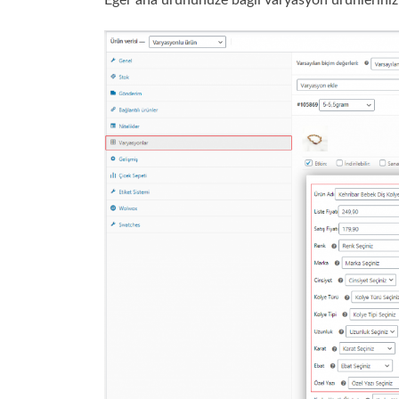
Eğer ana ürününüze bağlı varyasyon ürünleriniz v