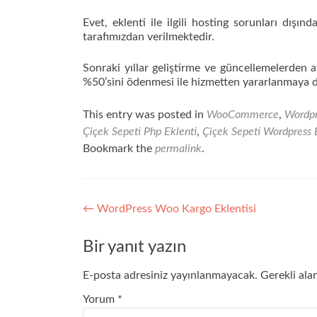
Evet, eklenti ile ilgili hosting sorunları dışın
tarafımızdan verilmektedir.
Sonraki yıllar geliştirme ve güncellemelerden 
%50’sini ödenmesi ile hizmetten yararlanmaya d
This entry was posted in
WooCommerce
,
Wordpr
Çiçek Sepeti Php Eklenti
,
Çiçek Sepeti Wordpress 
Bookmark the
permalink
.
Yazı
←
WordPress Woo Kargo Eklentisi
gezinmesi
Bir yanıt yazın
E-posta adresiniz yayınlanmayacak.
Gerekli ala
Yorum
*