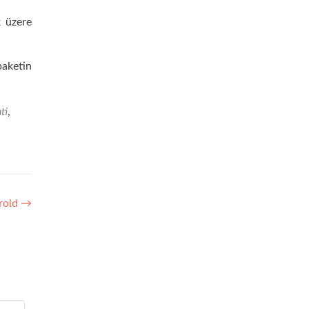
k üzere
paketin
ti
,
droid
→