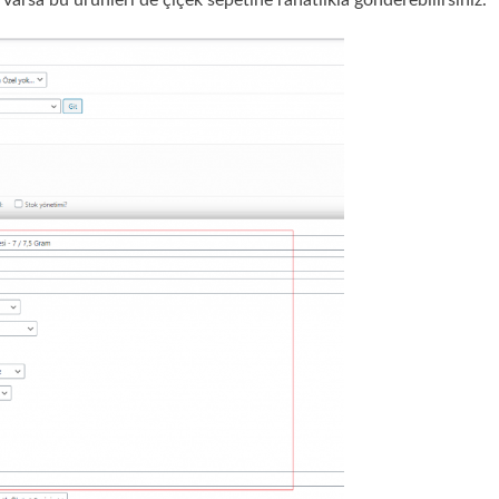
arsa bu ürünleri de çiçek sepetine rahatlıkla gönderebilirsiniz.