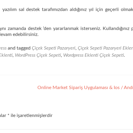
da yazılım sal destek tarafımızdan aldığınız yıl için geçerli olma
aynı zamanda destek ‘den yararlanmak isterseniz. Kullandığınız 
evam edebilirsiniz.
ess
and tagged
Çiçek Sepeti Pazaryeri
,
Çiçek Sepeti Pazaryeri Eklen
Eklenti
,
WordPress Çiçek Sepeti
,
Wordpress Eklenti Çiçek Sepeti
.
Online Market Sipariş Uygulaması & Ios / An
nlar
*
ile işaretlenmişlerdir