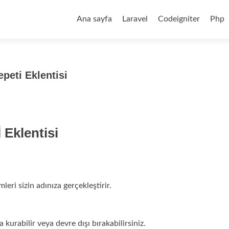
Skip
to
Ana sayfa
Laravel
Codeigniter
Php
content
peti Eklentisi
Eklentisi
eri sizin adınıza gerçekleştirir.
a kurabilir veya devre dışı bırakabilirsiniz.