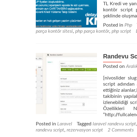
TL Kredi ve yan 
kontör script p
şeklinde oluşma
Posted in
Php
parça kontör sitesi
,
php parça kontör
,
php script
Randevu Sc
Posted on
Aralı
[nivoslider sl
script adından a
ettiğiniz alanla
takibinin yapıl
izlenebildiği s
Özellikleri 
“http://fullcal
Posted in
Laravel
Tagged
laravel randevu script
randevu script
,
rezervasyon script
2 Comments