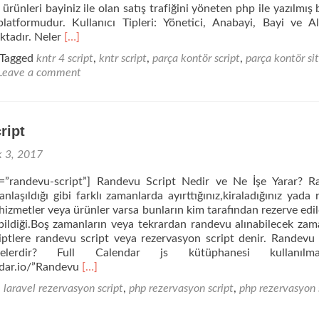
ürünleri bayiniz ile olan satış trafiğini yöneten php ile yazılmış 
latformudur. Kullanıcı Tipleri: Yönetici, Anabayi, Bayi ve A
Read
ktadır. Neler
[…]
more
Tagged
kntr 4 script
,
kntr script
,
parça kontör script
,
parça kontör sit
about
Leave a comment
Parça
Kontör
Sitesi
Script
ript
k 3, 2017
ug=”randevu-script”] Randevu Script Nedir ve Ne İşe Yarar? 
nlaşıldığı gibi farklı zamanlarda ayırttığınız,kiraladığınız yada 
r,hizmetler veya ürünler varsa bunların kim tarafından rezerve edil
abildiği.Boş zamanların veya tekrardan randevu alınabilecek zam
criptlere randevu script veya rezervasyon script denir. Randevu 
Nelerdir? Full Calendar js kütüphanesi kullanılmak
Read
endar.io/”Randevu
[…]
more
,
laravel rezervasyon script
,
php rezervasyon script
,
php rezervasyon 
about
Randevu