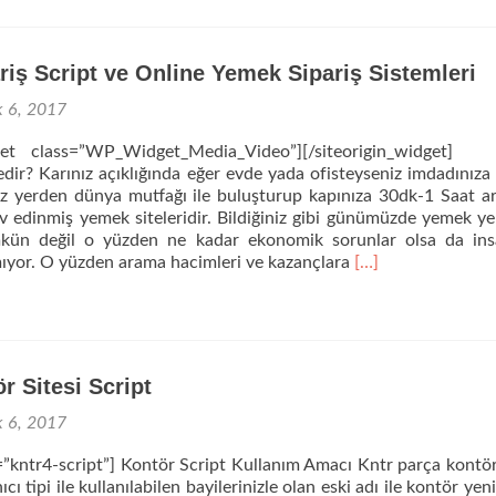
Script
Projenizi
Yayınlıyoruz
iş Script ve Online Yemek Sipariş Sistemleri
k 6, 2017
idget class=”WP_Widget_Media_Video”][/siteorigin_widget]
edir? Karınız açıklığında eğer evde yada ofisteyseniz imdadınıza 
z yerden dünya mutfağı ile buluşturup kapınıza 30dk-1 Saat a
 edinmiş yemek siteleridir. Bildiğiniz gibi günümüzde yemek 
ün değil o yüzden ne kadar ekonomik sorunlar olsa da ins
Read
yor. O yüzden arama hacimleri ve kazançlara
[…]
more
about
Yemek
Sipariş
Script
r Sitesi Script
ve
Online
k 6, 2017
Yemek
Sipariş
g=”kntr4-script”] Kontör Script Kullanım Amacı Kntr parça kontör
Sistemleri
anıcı tipi ile kullanılabilen bayilerinizle olan eski adı ile kontör yeni