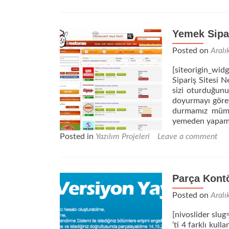
Yemek Sipar
Posted on
Aralı
[siteorigin_w
Sipariş Sitesi N
sizi oturduğunu
doyurmayı görev
durmamız mümk
yemeden yapamı
Posted in
Yazılım Projeleri
Leave a comment
Parça Kontö
Posted on
Aralı
[nivoslider slu
‘ti 4 farklı kull