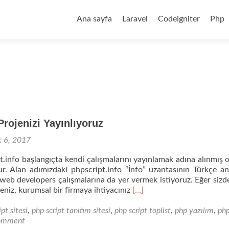
Skip
to
Ana sayfa
Laravel
Codeigniter
Php
content
Projenizi Yayınlıyoruz
k 6, 2017
.info başlangıçta kendi çalışmalarını yayınlamak adına alınmış o
r. Alan adımızdaki phpscript.info “İnfo” uzantasının Türkçe a
, web developers çalışmalarına da yer vermek istiyoruz. Eğer sizd
Read
seniz, kurumsal bir firmaya ihtiyacınız
[…]
more
about
ipt sitesi
,
php script tanıtım sitesi
,
php script toplist
,
php yazılım
,
ph
Php
comment