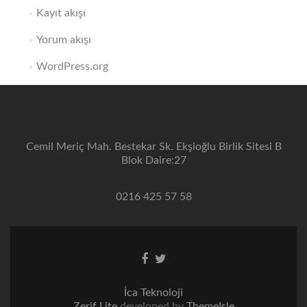
Kayıt akışı
Yorum akışı
WordPress.org
Cemil Meriç Mah. Bestekar Sk. Ekşioğlu Birlik Sitesi B
Blok Daire:27
0216 425 57 58
Facebook
Twitter
link
link
İca Teknoloji
Zerif Lite
developed by
ThemeIsle