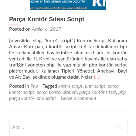
Parça Kontör Sitesi Script
Posted on
Aralık 6, 2017
[nivoslider slug=”kntr4-script”] Kontör Script Kullanım
Amacı Kntr parça kontör script ‘ti 4 farklı kullanıcı tipi
ile kullanılabilen bayilerinizle olan eski adı ile kontör
yeni adı ile TL Kredi ve yan ürünleri bayiniz ile olan satış
trafiğini yöneten php ile yazılmış bir php kontör script
platformudur. Kullanıcı Tipleri: Yönetici, Anabayi, Bayi
Read
ve Alt Bayi şeklinde oluşmaktadır. Neler
[…]
more
Posted in
Php
Tagged
kntr 4 script
,
kntr script
,
parça
about
kontör script
,
parça kontör siteleri
,
parça kontör sitesi
,
php
Parça
parça kontör
,
php script
Leave a comment
Kontör
Sitesi
Script
Arama: