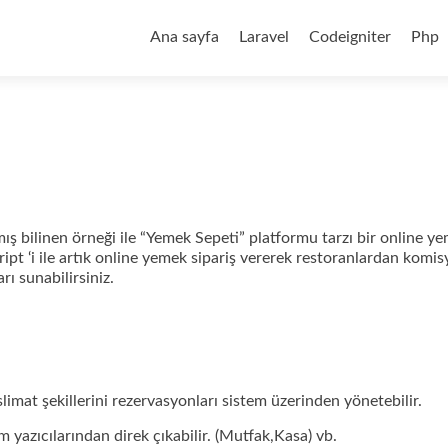
Skip
to
Ana sayfa
Laravel
Codeigniter
Php
content
ış bilinen örneği ile “Yemek Sepeti” platformu tarzı bir online y
ript ‘i ile artık online yemek sipariş vererek restoranlardan komi
rı sunabilirsiniz.
imat şekillerini rezervasyonları sistem üzerinden yönetebilir.
m yazıcılarından direk çıkabilir. (Mutfak,Kasa) vb.