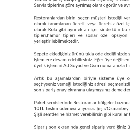
Servis tiplerine göre ayrılmış olarak görür ve ay
Restoranlardan birini seçen müşteri istediği y
olarak tanımlanan ücretli veya ücretsiz özel iç
olarak Kola gibi aynı ekran içer sinde tüm bu s
tipleri,hamur tipleri ve soslar özel opsiy
yerleştirilebilmektedir.
Sepete eklediğiniz ürünü tıkla öde dediğinizde s
işlemlere devam edebilirsiniz. Eğer üye değilsen
üyelik işlemini Ad Soyad ve Gsm numaranızla hızl
Artık bu aşamalardan biriyle sisteme üye 
seçtiyseniz yemeği istediğiniz adresi seçmeniz
son sipariş onay ekranına ulaşmışsınız demekted
Paket servislerinde Restoranlar bölgeler bazında s
10TL teslim ödemesi alıyorsa. Şişli/Osmanbey ‘
Şişli semtlerine hizmet verebilirsin gibi kuralla
Sipariş son ekranında genel sipariş verdiğiniz ü