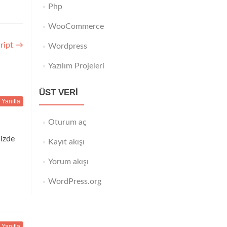
Php
WooCommerce
ript
→
Wordpress
Yazılım Projeleri
ÜST VERI
Yanıtla
Oturum aç
nizde
Kayıt akışı
Yorum akışı
WordPress.org
Yanıtla