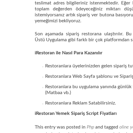
teslimat adres bilgileriniz istenmektedir. Eğe
toplam değerden ödeyeceğiniz miktarı düş
istemiyorsanız artık sipariş ver butona basıyoruz
yemeğimizi bekliyoruz.
Son aşamada sipariş restorana ulaştırılı
Üstü Uygulama gibi farklı bir çok platformdan sipa
iRestoran ile Nasıl Para Kazanılır
Restoranlara üyelerinizden gelen sipariş tu
Restoranlara Web Sayfa şablonu ve Sipariş S
Restoranlara bu uygulama yanında günlük tü
(Matbaa vb.)
Restoranlara Reklam Satabilirsiniz.
iRestoran Yemek Sipariş Script Fiyatları
This entry was posted in
Php
and tagged
oline y