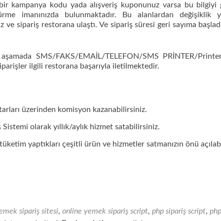
r bir kampanya kodu yada alışveriş kuponunuz varsa bu bilgiyi 
ürme imanınızda bulunmaktadır. Bu alanlardan değişiklik 
 ve sipariş restorana ulaştı. Ve sipariş süresi geri sayıma başladı
r. Bu aşamada SMS/FAKS/EMAİL/TELEFON/SMS PRİNTER/Printe
rişler ilgili restorana başarıyla iletilmektedir.
tarları üzerinden komisyon kazanabilirsiniz.
istemi olarak yıllık/aylık hizmet satabilirsiniz.
ketim yaptıkları çeşitli ürün ve hizmetler satmanızın önü açılabi
emek sipariş sitesi
,
online yemek sipariş script
,
php sipariş script
,
ph