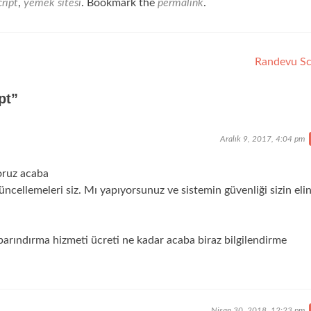
ript
,
yemek sitesi
. Bookmark the
permalink
.
Randevu Sc
pt
”
Aralık 9, 2017, 4:04 pm
yoruz acaba
cellemeleri siz. Mı yapıyorsunuz ve sistemin güvenliği sizin eli
g barındırma hizmeti ücreti ne kadar acaba biraz bilgilendirme
Nisan 30, 2018, 12:23 pm