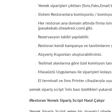
Yemek siparişleri çıktıları (Sms,Faks,Email,
Sistem Restoranlara komisyonlu / komisyonsu
Her restoran ana domain altında firma ismi
(pasakebab.siteadresi.com) gibi.
Rezervasyon takibi yapılabilir.
Restoran kendi kampanya ve tanıtımlarını y
Alışveriş Kuponları oluşturabilirsiniz.
Teslimat alanlarına göre özel komisyon tanım
Masaüstü Uygulaması ile siparişleri kolayca
El terminali ve Sms Printer cihazlarıyla uy
yemek sipariş script ‘inin bazı özellikleri yukarıda
iRestoran Yemek Sipariş Script Nasıl Çalışır
Yemek Sipariş Script gelen bir ziyaretçi sitede 