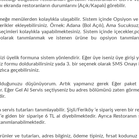
nı ekranda restoranların durumlarını (Açık/Kapalı) görebilir.
emeğe menülerden kolaylıkla ulaşabilir. Sistem içinde Opsiyon ve
erikler ekleyebilirsiniz. Örnek: Adana (Bol Açılı), Ama Sucuksuz
eçimleri kolaylıkla yapabilmektesiniz. Sistem içinde içecekler,p
on olarak tanımlanmak ve istenen ürüne bu opsiyon tanımları
izi üyelik formuna sistem yönlendirir. Eğer üye iseniz üye girişi 
iz formu doldurabilirsiniz yada 3. bir seçenek olarak SMS Onayı il
ıca geçebilirsiniz.
olduğunuzu düşünüyorum. Artık yapmanız gerek Eğer paket s
dir. Eğer Gel Al Servis seçtiyseniz bu adres bölümünü zaten görm
ir.
ervis tutarları tanımlayabilir. Şişli/Feriköy ‘e sipariş veren bir r
e giden bir siparişe 6 TL al diyebilmektedir. Ayrıca Restoranın
r tanımlanabilmektedir.
rünler ve tutarları, adres bilginiz, ödeme tipiniz, fırsat kodunuz