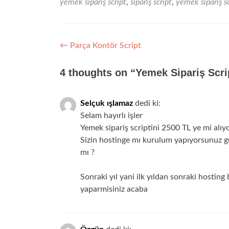
yemek sipariş script
,
sipariş script
,
yemek sipariş sc
Yazı
←
Parça Kontör Script
gezinmesi
4 thoughts on “
Yemek Sipariş Scri
Selçuk ışlamaz
dedi ki:
Selam hayırlı işler
Yemek sipariş scriptini 2500 TL ye mi alı
Sizin hostinge mı kurulum yapıyorsunuz gün
mı ?
Sonraki yıl yani ilk yıldan sonraki hostin
yaparmisiniz acaba