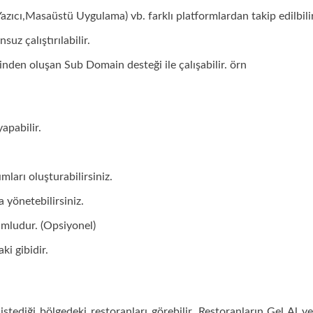
Yazıcı,Masaüstü Uygulama) vb. farklı platformlardan takip edilbilir
z çalıştırılabilir.
nden oluşan Sub Domain desteği ile çalışabilir. örn
apabilir.
ları oluşturabilirsiniz.
 yönetebilirsiniz.
umludur. (Opsiyonel)
ki gibidir.
istediği bölgedeki restoranları görebilir. Restoranların Gel Al v