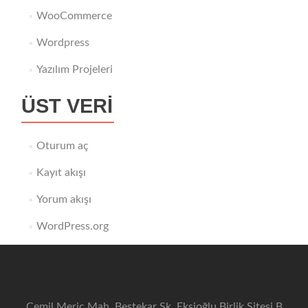
WooCommerce
Wordpress
Yazılım Projeleri
ÜST VERI
Oturum aç
Kayıt akışı
Yorum akışı
WordPress.org
Cemil Meriç Mah. Bestekar Sk. Ekşioğlu Birlik Sitesi B