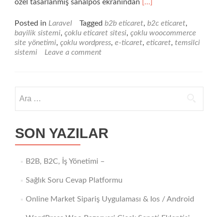
Read
özel tasarlanmış sanalpos ekranından
[…]
more
about
Posted in
Laravel
Tagged
b2b eticaret
,
b2c eticaret
,
B2B,
bayilik sistemi
,
çoklu eticaret sitesi
,
çoklu woocommerce
B2C,
site yönetimi
,
çoklu wordpress
,
e-ticaret
,
eticaret
,
temsilci
İş
sistemi
Leave a comment
Yönetimi
–
Arama:
SON YAZILAR
B2B, B2C, İş Yönetimi –
Sağlık Soru Cevap Platformu
Online Market Sipariş Uygulaması & Ios / Android