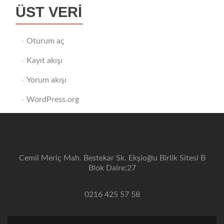
ÜST VERI
Oturum aç
Kayıt akışı
Yorum akışı
WordPress.org
Cemil Meriç Mah. Bestekar Sk. Ekşioğlu Birlik Sitesi B
Blok Daire:27
0216 425 57 58