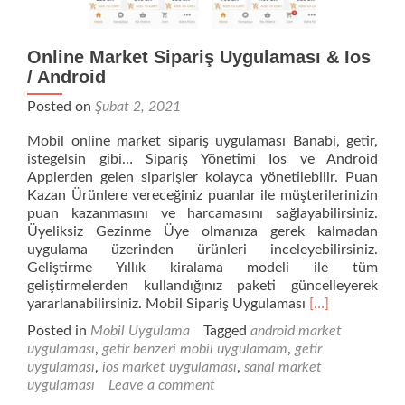
Online Market Sipariş Uygulaması & Ios
/ Android
Posted on
Şubat 2, 2021
Mobil online market sipariş uygulaması Banabi, getir,
istegelsin gibi… Sipariş Yönetimi Ios ve Android
Applerden gelen siparişler kolayca yönetilebilir. Puan
Kazan Ürünlere vereceğiniz puanlar ile müşterilerinizin
puan kazanmasını ve harcamasını sağlayabilirsiniz.
Üyeliksiz Gezinme Üye olmanıza gerek kalmadan
uygulama üzerinden ürünleri inceleyebilirsiniz.
Geliştirme Yıllık kiralama modeli ile tüm
geliştirmelerden kullandığınız paketi güncelleyerek
Read
yararlanabilirsiniz. Mobil Sipariş Uygulaması
[…]
more
Posted in
Mobil Uygulama
Tagged
android market
about
uygulaması
,
getir benzeri mobil uygulamam
,
getir
Online
uygulaması
,
ios market uygulaması
,
sanal market
Market
uygulaması
Leave a comment
Sipariş