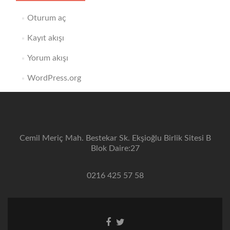
Oturum aç
Kayıt akışı
Yorum akışı
WordPress.org
Cemil Meriç Mah. Bestekar Sk. Ekşioğlu Birlik Sitesi B
Blok Daire:27
0216 425 57 58
Facebook
Twitter