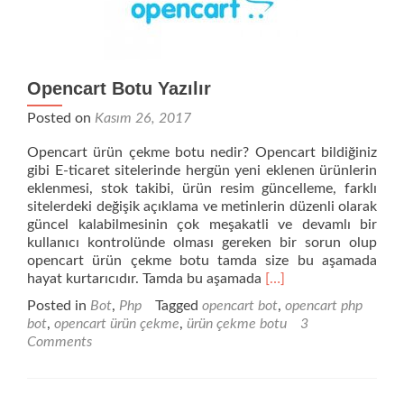
Opencart Botu Yazılır
Posted on
Kasım 26, 2017
Opencart ürün çekme botu nedir? Opencart bildiğiniz
gibi E-ticaret sitelerinde hergün yeni eklenen ürünlerin
eklenmesi, stok takibi, ürün resim güncelleme, farklı
sitelerdeki değişik açıklama ve metinlerin düzenli olarak
güncel kalabilmesinin çok meşakatli ve devamlı bir
kullanıcı kontrolünde olması gereken bir sorun olup
opencart ürün çekme botu tamda size bu aşamada
Read
hayat kurtarıcıdır. Tamda bu aşamada
[…]
more
Posted in
Bot
,
Php
Tagged
opencart bot
,
opencart php
about
bot
,
opencart ürün çekme
,
ürün çekme botu
3
Opencart
Comments
Botu
Yazılır