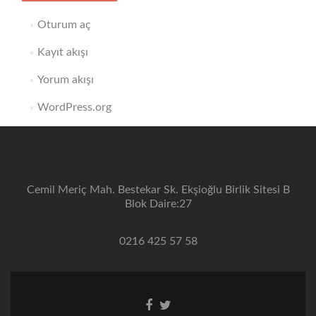
Oturum aç
Kayıt akışı
Yorum akışı
WordPress.org
Cemil Meriç Mah. Bestekar Sk. Ekşioğlu Birlik Sitesi B
Blok Daire:27
0216 425 57 58
Facebook
Twitter