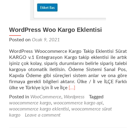
WordPress Woo Kargo Eklentisi
Posted on
Ocak 9, 2021
WordPress Woocommerce Kargo Takip Eklentisi Sürat
KARGO v.1 Entegrasyon Kargo takip eklentisi ile artık
işiniz çok kolay, sipariş durumlarını belirle sipariş talebi
kargoya otomatik iletilsin. Ödeme Sistemi Sanal Pos,
Kapıda Ödeme gibi süreçleri sistem anlar ve ona göre
firmaya gerekli bilgileri aktarır. Ülke / İl ve İLÇE Farklı
Read
ülke ve Türkiye için İl ve İlçe
[…]
more
Posted in
WooCommerce
,
Wordpress
Tagged
about
woocommerce kargo
,
woocommerce kargo api
,
WordPress
woocommerce kargo eklentisi
,
woocommerce sürat
Woo
kargo
Leave a comment
Kargo
Eklentisi