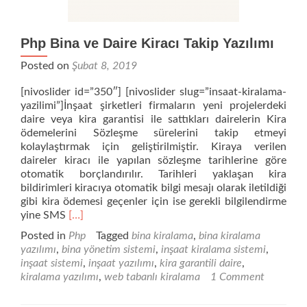
Php Bina ve Daire Kiracı Takip Yazılımı
Posted on
Şubat 8, 2019
[nivoslider id=”350″] [nivoslider slug=”insaat-kiralama-
yazilimi”]İnşaat şirketleri firmaların yeni projelerdeki
daire veya kira garantisi ile sattıkları dairelerin Kira
ödemelerini Sözleşme sürelerini takip etmeyi
kolaylaştırmak için geliştirilmiştir. Kiraya verilen
daireler kiracı ile yapılan sözleşme tarihlerine göre
otomatik borçlandırılır. Tarihleri yaklaşan kira
bildirimleri kiracıya otomatik bilgi mesajı olarak iletildiği
gibi kira ödemesi geçenler için ise gerekli bilgilendirme
Read
yine SMS
[…]
more
Posted in
Php
Tagged
bina kiralama
,
bina kiralama
about
yazılımı
,
bina yönetim sistemi
,
inşaat kiralama sistemi
,
Php
inşaat sistemi
,
inşaat yazılımı
,
kira garantili daire
,
Bina
kiralama yazılımı
,
web tabanlı kiralama
1 Comment
ve
Daire