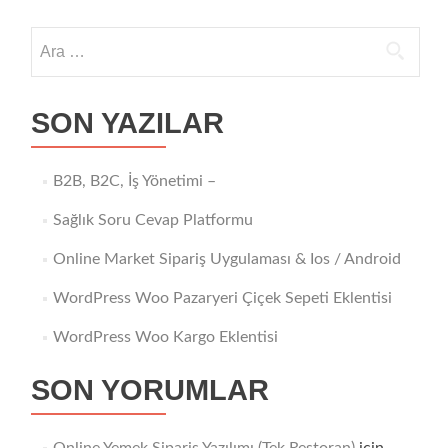
Kiracı
Takip
Arama:
Yazılımı
SON YAZILAR
B2B, B2C, İş Yönetimi –
Sağlık Soru Cevap Platformu
Online Market Sipariş Uygulaması & Ios / Android
WordPress Woo Pazaryeri Çiçek Sepeti Eklentisi
WordPress Woo Kargo Eklentisi
SON YORUMLAR