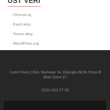
ÜST VERI
Oturum aç
Kayıt akışı
Yorum akışı
WordPress.org
Cemil Meriç Mah. Bestekar Sk. Ekşioğlu Birlik Sitesi B
Blok Daire:27
0216 425 57 58