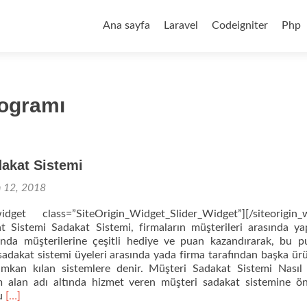
Skip
to
Ana sayfa
Laravel
Codeigniter
Php
content
rogramı
akat Sistemi
n 12, 2018
dget class=”SiteOrigin_Widget_Slider_Widget”][/siteorigin_
 Sistemi Sadakat Sistemi, firmaların müşterileri arasında yap
ığında müşterilerine çeşitli hediye ve puan kazandırarak, bu 
 sadakat sistemi üyeleri arasında yada firma tarafından başka ür
imkan kılan sistemlere denir. Müşteri Sadakat Sistemi Nasıl 
m alan adı altında hizmet veren müşteri sadakat sistemine ön
Read
ru
[…]