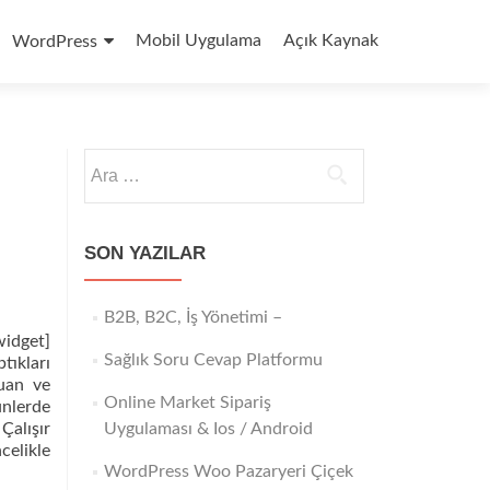
Mobil Uygulama
Açık Kaynak
WordPress
Arama:
SON YAZILAR
B2B, B2C, İş Yönetimi –
widget]
Sağlık Soru Cevap Platformu
tıkları
puan ve
Online Market Sipariş
ünlerde
Çalışır
Uygulaması & Ios / Android
celikle
WordPress Woo Pazaryeri Çiçek