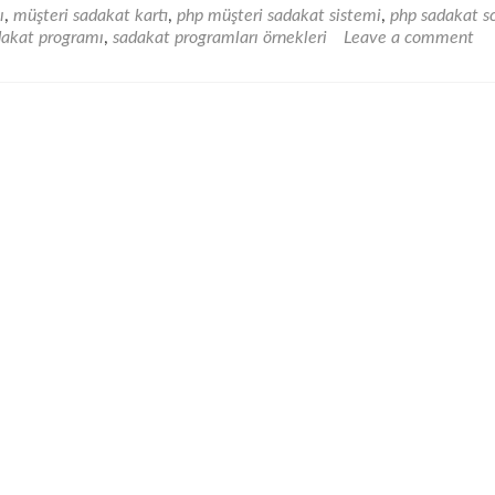
more
ı
,
müşteri sadakat kartı
,
php müşteri sadakat sistemi
,
php sadakat sc
about
dakat programı
,
sadakat programları örnekleri
Leave a comment
Müşteri
Sadakat
Sistemi