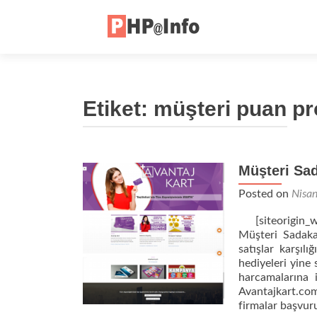
Etiket:
müşteri puan p
Müşteri Sad
Posted on
Nisa
[siteorigin_wi
Müşteri Sadakat
satışlar karşıl
hediyeleri yine
harcamalarına 
Avantajkart.co
firmalar başvu