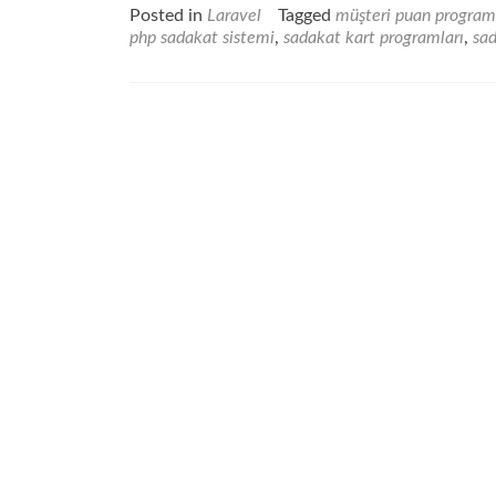
Posted in
Laravel
Tagged
müşteri puan program
php sadakat sistemi
,
sadakat kart programları
,
sa