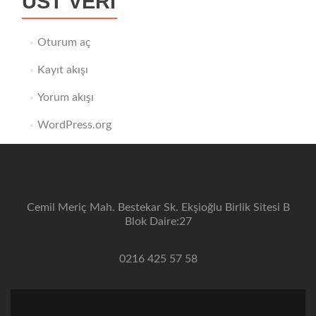
ÜST VERI
Oturum aç
Kayıt akışı
Yorum akışı
WordPress.org
Cemil Meriç Mah. Bestekar Sk. Ekşioğlu Birlik Sitesi B
Blok Daire:27
0216 425 57 58