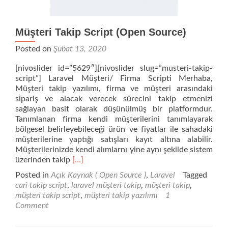
Müşteri Takip Script (Open Source)
Posted on
Şubat 13, 2020
[nivoslider id=”5629″][nivoslider slug=”musteri-takip-
script”] Laravel Müşteri/ Firma Scripti Merhaba,
Müşteri takip yazılımı, firma ve müşteri arasındaki
sipariş ve alacak verecek sürecini takip etmenizi
sağlayan basit olarak düşünülmüş bir platformdur.
Tanımlanan firma kendi müşterilerini tanımlayarak
bölgesel belirleyebileceği ürün ve fiyatlar ile sahadaki
müşterilerine yaptığı satışları kayıt altına alabilir.
Müşterilerinizde kendi alımlarnı yine aynı şekilde sistem
Read
üzerinden takip
[…]
more
Posted in
Açık Kaynak ( Open Source )
,
Laravel
Tagged
about
cari takip script
,
laravel müşteri takip
,
müşteri takip
,
Müşteri
müşteri takip script
,
müşteri takip yazılımı
1
Takip
Comment
Script
(Open